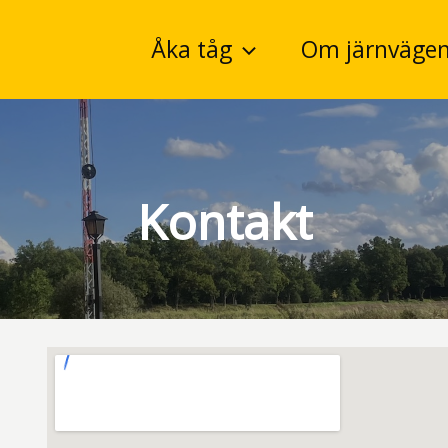
Åka tåg
Om järnväge
Kontakt