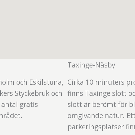
Taxinge-Näsby
holm och Eskilstuna,
Cirka 10 minuters pr
Åkers Styckebruk och
finns Taxinge slott 
antal gratis
slott är berömt för b
mrådet.
omgivande natur. Ett 
parkeringsplatser finn