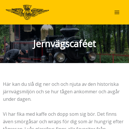
Hoppa
till
innehåll
Jernvägscaféet
Här kan du slå dig ner och och njuta av den historiska
järnvägsmiljön och se hur tågen ankommer och avgår
under dagen.
Vi har fika med kaffe och dopp som sig bör. Det finns
även smörgåsar och wraps för dig som är hungrig efter
tågresan. I vår glassfrys finns alla favoriter från